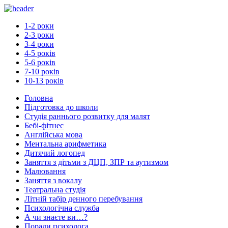
1-2 роки
2-3 роки
3-4 роки
4-5 років
5-6 років
7-10 років
10-13 років
Головна
Підготовка до школи
Студія раннього розвитку для малят
Бебі-фітнес
Англійська мова
Ментальна арифметика
Дитячий логопед
Заняття з дітьми з ДЦП, ЗПР та аутизмом
Малювання
Заняття з вокалу
Театральна студія
Літній табір денного перебування
Психологічна служба
А чи знаєте ви…?
Поради психолога